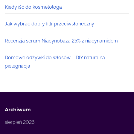
Kiedy iść do kosmetologa
Jak wybrać dobry filtr przeciwsłoneczny
Recenzja serum Niacynobaza 25% z niacynamidem
Domowe odżywki do włosów – DIY naturalna
pielęgnacja
Archiwum
sierpień 2026