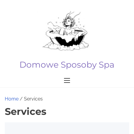
S
k
i
p
t
o
c
o
Domowe Sposoby Spa
n
t
e
n
Home
/ Services
t
Services