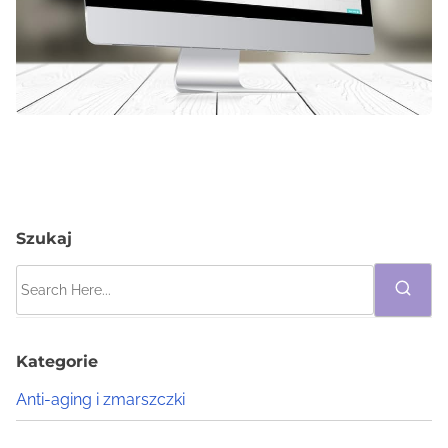
Szukaj
S
e
a
r
Kategorie
c
Anti-aging i zmarszczki
h
H