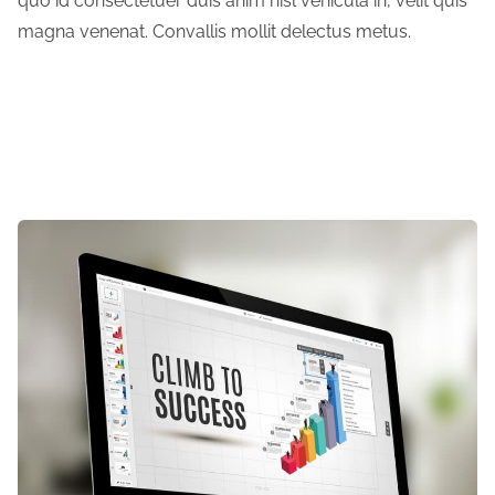
quo id consectetuer duis anim nisl vehicula in, velit quis
magna venenat. Convallis mollit delectus metus.
Czytaj dalej