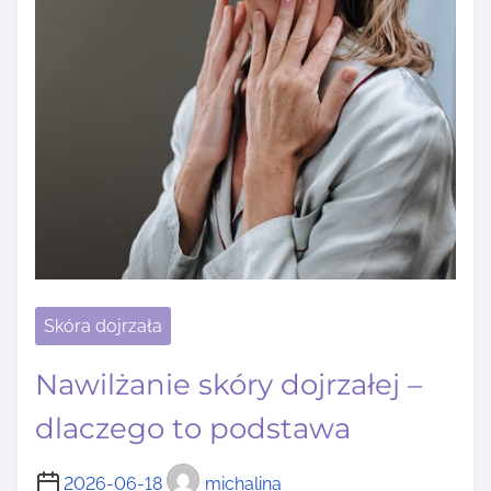
Skóra dojrzała
Nawilżanie skóry dojrzałej –
dlaczego to podstawa
2026-06-18
michalina