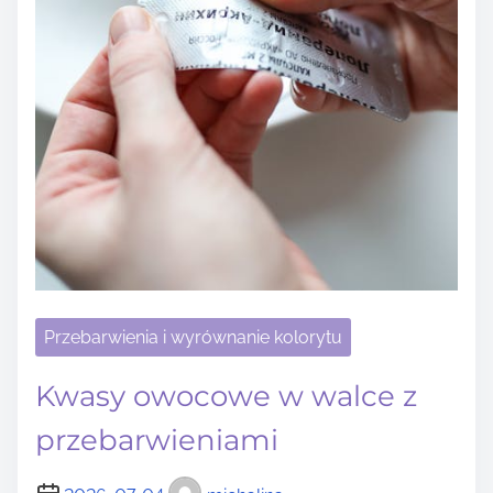
Przebarwienia i wyrównanie kolorytu
Kwasy owocowe w walce z
przebarwieniami