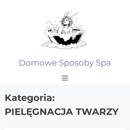
S
k
i
p
t
o
c
o
Domowe Sposoby Spa
n
t
e
n
Kategoria:
t
PIELĘGNACJA TWARZY