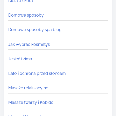
Dieta a skóra
e
.
Domowe sposoby
.
.
Domowe sposoby spa blog
Jak wybrać kosmetyk
Jesień i zima
Lato i ochrona przed słońcem
Masaże relaksacyjne
Masaże twarzy i Kobido