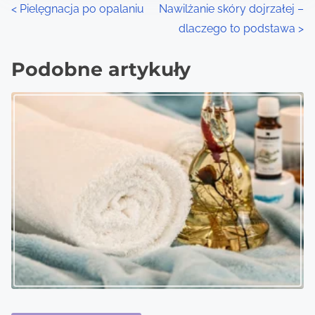
P
<
Pielęgnacja po opalaniu
Nawilżanie skóry dojrzałej –
dlaczego to podstawa
>
o
s
Podobne artykuły
t
s
n
a
v
i
g
a