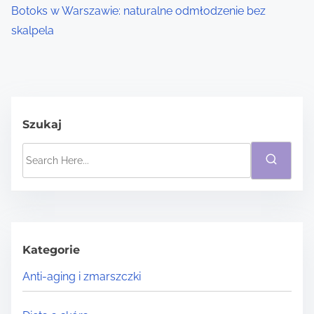
Botoks w Warszawie: naturalne odmłodzenie bez
skalpela
Szukaj
S
e
a
r
c
h
Kategorie
H
Anti-aging i zmarszczki
e
r