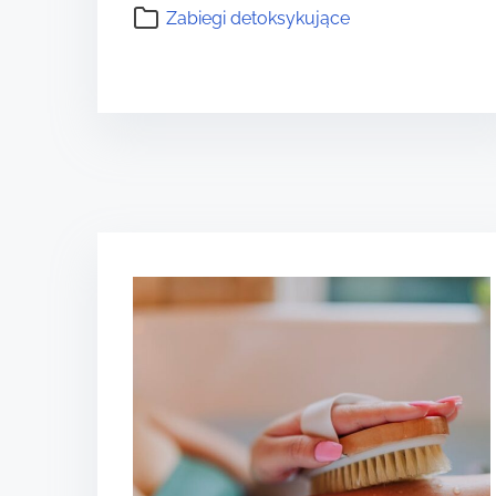
Zabiegi detoksykujące