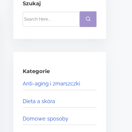
Szukaj
S
e
a
r
c
h
H
Kategorie
e
Anti-aging i zmarszczki
r
e
Dieta a skóra
.
.
Domowe sposoby
.