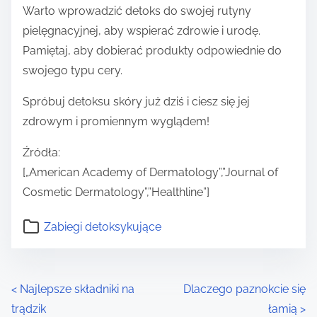
Warto wprowadzić detoks do swojej rutyny
pielęgnacyjnej, aby wspierać zdrowie i urodę.
Pamiętaj, aby dobierać produkty odpowiednie do
swojego typu cery.
Spróbuj detoksu skóry już dziś i ciesz się jej
zdrowym i promiennym wyglądem!
Źródła:
[„American Academy of Dermatology”,”Journal of
Cosmetic Dermatology”,”Healthline”]
Zabiegi detoksykujące
P
<
Najlepsze składniki na
Dlaczego paznokcie się
trądzik
łamią
>