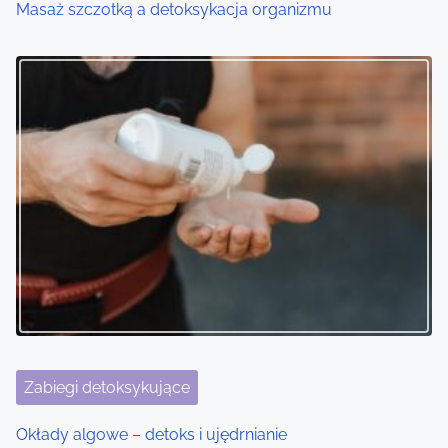
Masaż szczotką a detoksykacja organizmu
o
n
Zabiegi detoksykujące
Okłady algowe – detoks i ujędrnianie