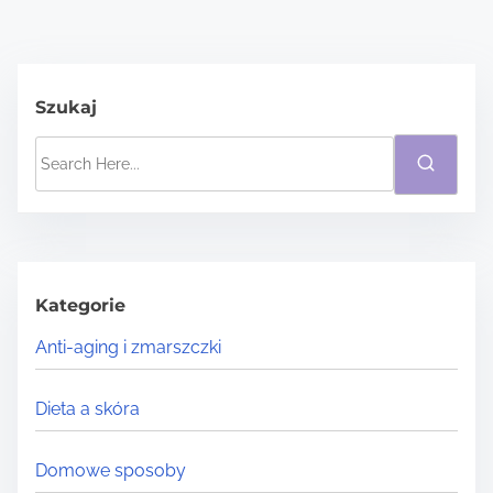
Szukaj
S
e
a
r
c
h
Kategorie
H
Anti-aging i zmarszczki
e
r
Dieta a skóra
e
.
Domowe sposoby
.