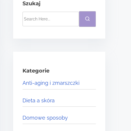
Szukaj
S
e
a
r
c
h
H
Kategorie
e
Anti-aging i zmarszczki
r
e
Dieta a skóra
.
.
Domowe sposoby
.