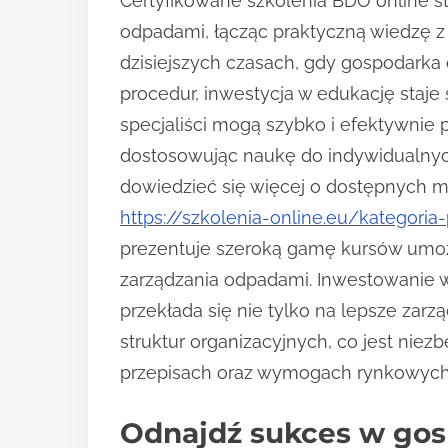
Certyfikowane szkolenia BDO online 
odpadami, łącząc praktyczną wiedzę z
dzisiejszych czasach, gdy gospodark
procedur, inwestycja w edukację staj
specjaliści mogą szybko i efektywnie 
dostosowując naukę do indywidualny
dowiedzieć się więcej o dostępnych m
https://szkolenia-online.eu/kategori
prezentuje szeroką gamę kursów umoż
zarządzania odpadami. Inwestowanie 
przekłada się nie tylko na lepsze zar
struktur organizacyjnych, co jest nie
przepisach oraz wymogach rynkowych
Odnajdź sukces w gos