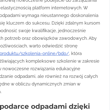
stanowią nowoczesne podejście do zarządzania
 elastycznością platform internetowych. W
a odpadami wymaga nieustannego doskonalenia
e się kluczem do sukcesu. Dzięki zdalnym kursom
podnosić swoje kwalifikacje, jednocześnie
ch potrzeb oraz obowiązków zawodowych. Aby
ożliwościach, warto odwiedzić stronę
a-produktu/szkolenia-online/bdo/
, która
liwiających kompleksowe szkolenie w zakresie
w nowoczesne rozwiązania edukacyjne
ządzanie odpadami, ale również na rozwój całych
zbędne w obliczu dynamicznych zmian w
.
podarce odpadami dzięki