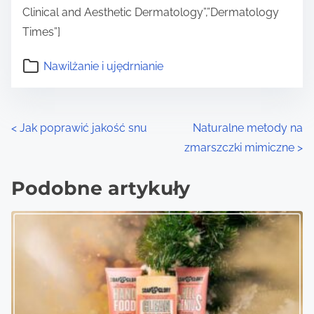
Clinical and Aesthetic Dermatology”,”Dermatology
Times”]
Nawilżanie i ujędrnianie
P
<
Jak poprawić jakość snu
Naturalne metody na
zmarszczki mimiczne
>
o
s
Podobne artykuły
t
s
n
a