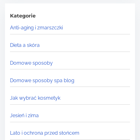
c
h
Kategorie
H
Anti-aging i zmarszczki
e
r
Dieta a skóra
e
.
Domowe sposoby
.
.
Domowe sposoby spa blog
Jak wybrać kosmetyk
Jesień i zima
Lato i ochrona przed słońcem