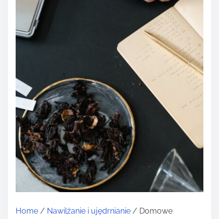
Home
/
Nawilżanie i ujędrnianie
/ Domowe