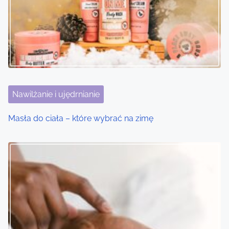
v
i
g
a
t
Nawilżanie i ujędrnianie
i
Masła do ciała – które wybrać na zimę
o
n