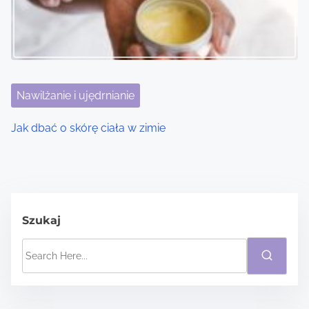
Nawilżanie i ujędrnianie
Jak dbać o skórę ciała w zimie
Szukaj
S
e
a
r