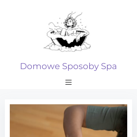
S
k
i
p
t
o
c
o
Domowe Sposoby Spa
n
t
e
n
t