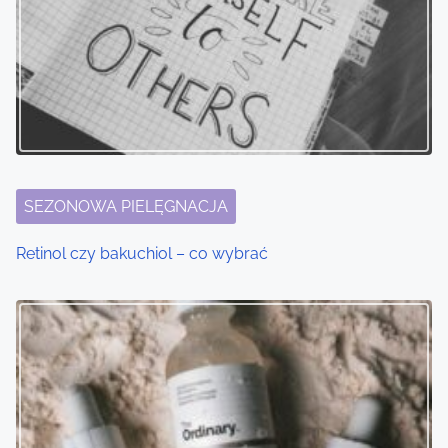
v
i
g
a
t
i
SEZONOWA PIELĘGNACJA
o
Retinol czy bakuchiol – co wybrać
n