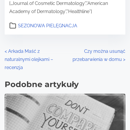
[„Journal of Cosmetic Dermatology”,”American
Academy of Dermatology”,”Healthline”]
SEZONOWA PIELĘGNACJA
P
<
Arkada Maść z
Czy można usunąć
naturalnymi olejkami –
przebarwienia w domu
>
o
recenzja
s
Podobne artykuły
t
s
n
a