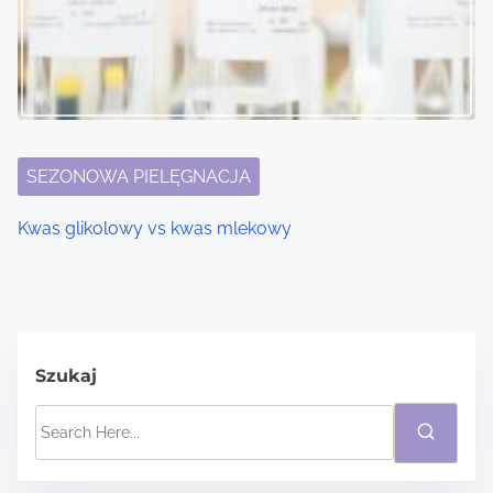
SEZONOWA PIELĘGNACJA
Kwas glikolowy vs kwas mlekowy
Szukaj
S
e
a