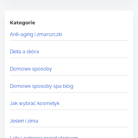
r
c
h
Kategorie
H
Anti-aging i zmarszczki
e
r
Dieta a skóra
e
.
Domowe sposoby
.
.
Domowe sposoby spa blog
Jak wybrać kosmetyk
Jesień i zima