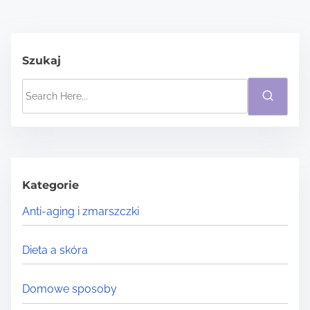
Szukaj
S
e
a
r
c
h
Kategorie
H
Anti-aging i zmarszczki
e
r
Dieta a skóra
e
.
Domowe sposoby
.