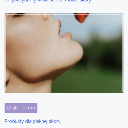
o
n
Olejki i serum
Produkty dla pięknej skóry