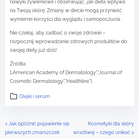
nawyki żywieniowe i obserwując, jak dieta wpływa
na Twoją skórę. Zmiany w diecie mogą przynieść
wymierne korzyści dla wyglądu i samopoczucia.
Nie czekaj, aby zadbać o swoje zdrowie –
rozpocznij wprowadzanie zdrowych produktów do
swojej diety już dziś!
Źródła:
[„American Academy of Dermatology”,”Journal of
Cosmetic Dermatology”,”Healthline”]
Olejki i serum
P
<
Jak opóźnić pojawienie się
Kosmetyki dla skóry
pierwszych zmarszczek
wrażliwej – czego unikać
>
o