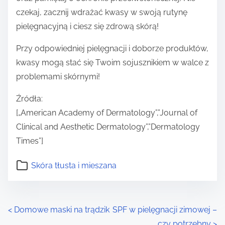
czekaj, zacznij wdrażać kwasy w swoją rutynę
pielęgnacyjną i ciesz się zdrową skórą!
Przy odpowiedniej pielęgnacji i doborze produktów,
kwasy mogą stać się Twoim sojusznikiem w walce z
problemami skórnymi!
Źródła:
[„American Academy of Dermatology”,”Journal of
Clinical and Aesthetic Dermatology”,”Dermatology
Times”]
Skóra tłusta i mieszana
P
<
Domowe maski na trądzik
SPF w pielęgnacji zimowej –
czy potrzebny
>