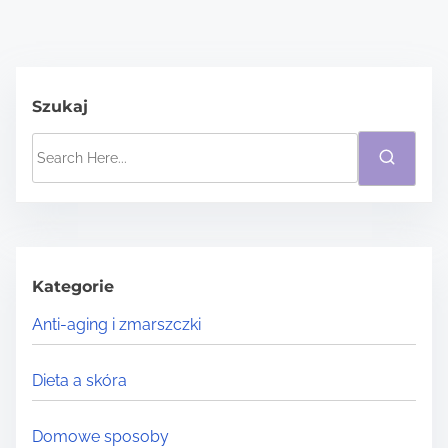
Szukaj
S
e
a
r
c
h
Kategorie
H
Anti-aging i zmarszczki
e
r
Dieta a skóra
e
.
Domowe sposoby