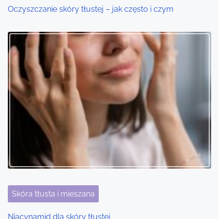
i
Oczyszczanie skóry tłustej – jak często i czym
o
n
Skóra tłusta i mieszana
Niacynamid dla skóry tłustej