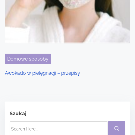
Domowe sposoby
Awokado w pielęgnacji – przepisy
Szukaj
S
e