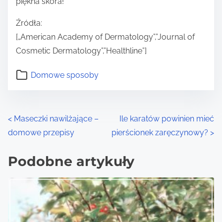
piękna skóra!
Źródła:
[„American Academy of Dermatology”,”Journal of
Cosmetic Dermatology”,”Healthline”]
Domowe sposoby
P
<
Maseczki nawilżające –
Ile karatów powinien mieć
domowe przepisy
pierścionek zaręczynowy?
>
o
s
Podobne artykuły
t
s
n