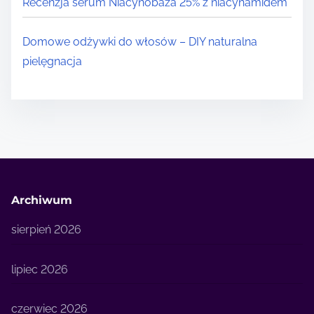
Recenzja serum Niacynobaza 25% z niacynamidem
Domowe odżywki do włosów – DIY naturalna
pielęgnacja
Archiwum
sierpień 2026
lipiec 2026
czerwiec 2026