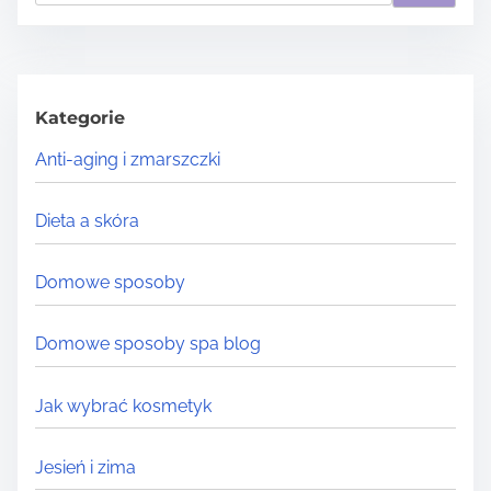
a
r
c
h
Kategorie
H
Anti-aging i zmarszczki
e
r
Dieta a skóra
e
.
Domowe sposoby
.
.
Domowe sposoby spa blog
Jak wybrać kosmetyk
Jesień i zima