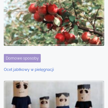
a
v
i
g
a
t
Domowe sposoby
i
Ocet jabłkowy w pielęgnacji
o
n