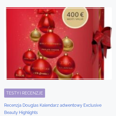
o
n
TESTY I RECENZJE
Recenzja Douglas Kalendarz adwentowy Exclusive
Beauty Highlights