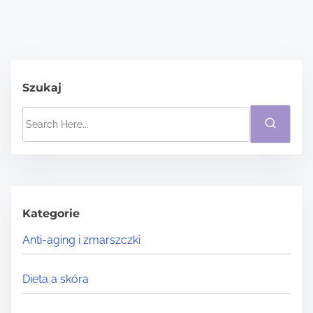
Szukaj
S
e
a
r
c
h
Kategorie
H
Anti-aging i zmarszczki
e
r
Dieta a skóra
e
.