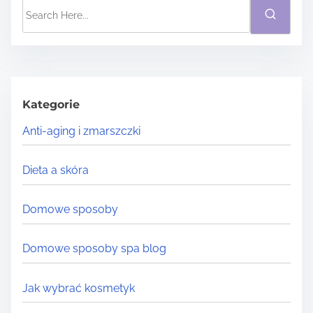
S
e
a
r
c
h
Kategorie
H
Anti-aging i zmarszczki
e
r
Dieta a skóra
e
.
Domowe sposoby
.
.
Domowe sposoby spa blog
Jak wybrać kosmetyk