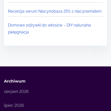
Recenzja serum Niacynobaza 25% z niacynamidem
Domowe odżywki do włosów – DIY naturalna
pielęgnacja
Archiwum
sierpień 2026
lipiec 2026