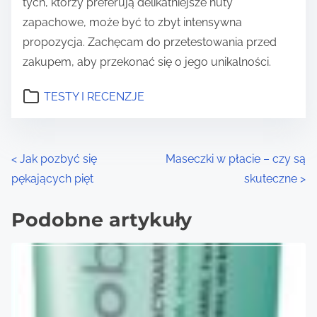
tych, którzy preferują delikatniejsze nuty
zapachowe, może być to zbyt intensywna
propozycja. Zachęcam do przetestowania przed
zakupem, aby przekonać się o jego unikalności.
TESTY I RECENZJE
P
<
Jak pozbyć się
Maseczki w płacie – czy są
pękających pięt
skuteczne
>
o
s
Podobne artykuły
t
s
n