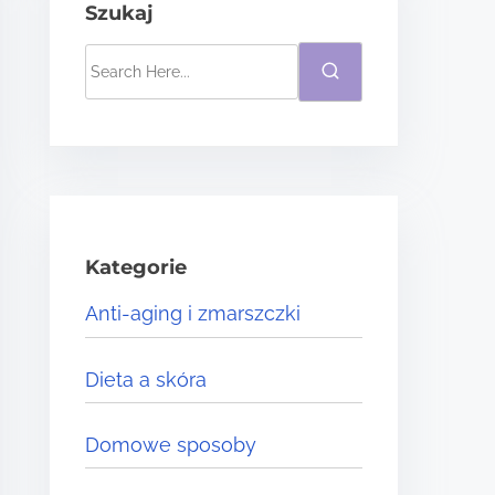
Szukaj
S
e
a
r
c
h
H
Kategorie
e
Anti-aging i zmarszczki
r
e
Dieta a skóra
.
.
Domowe sposoby
.