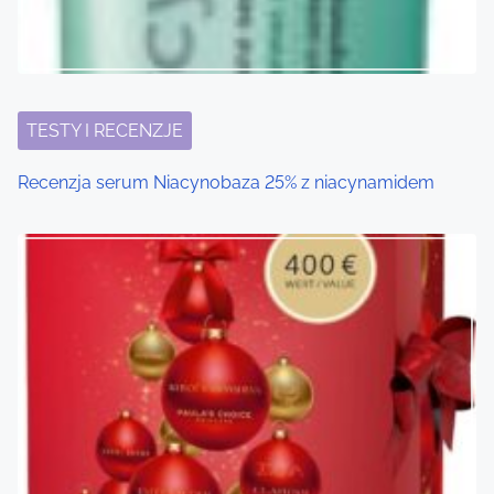
g
a
t
i
TESTY I RECENZJE
o
Recenzja serum Niacynobaza 25% z niacynamidem
n