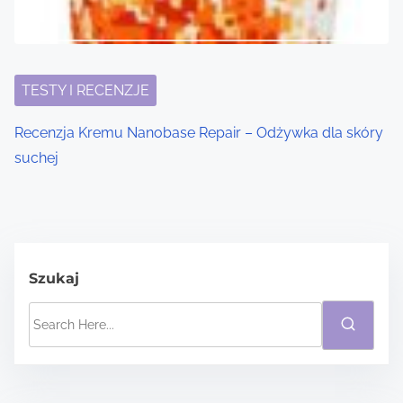
TESTY I RECENZJE
Recenzja Kremu Nanobase Repair – Odżywka dla skóry
suchej
Szukaj
S
e
a
r