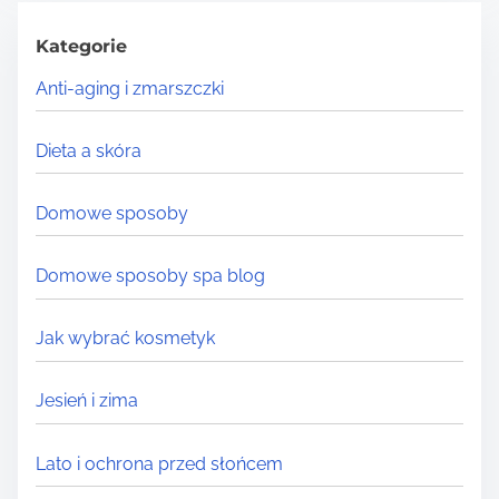
c
h
Kategorie
H
Anti-aging i zmarszczki
e
r
Dieta a skóra
e
.
Domowe sposoby
.
.
Domowe sposoby spa blog
Jak wybrać kosmetyk
Jesień i zima
Lato i ochrona przed słońcem