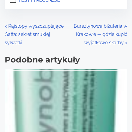
TESTY I RECENZJE
P
<
Rajstopy wyszczuplające
Bursztynowa biżuteria w
Gatta: sekret smukłej
Krakowie — gdzie kupić
o
sylwetki
wyjątkowe skarby
>
s
Podobne artykuły
t
s
n
a
v
i