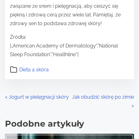
związane ze snem i pielęgnacją, aby cieszyć się
piękną i zdrową cerą przez wiele lat. Pamiętaj, że
zdrowy sen to podstawa zdrowej skóry!
Źródła:
[„American Academy of Dermatology”,”National
Sleep Foundation”,”Healthline”]
Dieta a skóra
P
<
Jogurt w pielęgnacji skóry
Jak obudzić skórę po zimie
>
o
s
Podobne artykuły
t