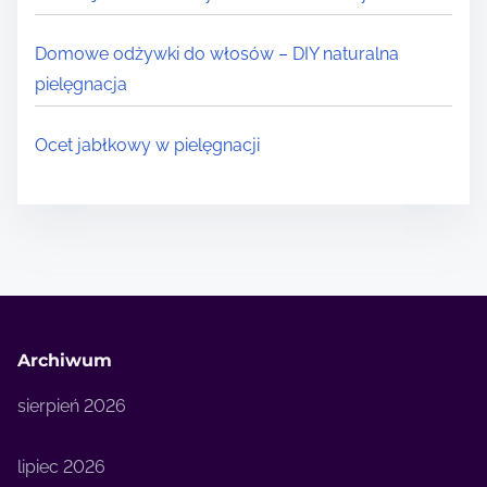
Domowe odżywki do włosów – DIY naturalna
pielęgnacja
Ocet jabłkowy w pielęgnacji
Archiwum
sierpień 2026
lipiec 2026