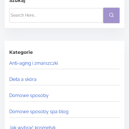
Szukaj
S
e
a
r
c
h
Kategorie
H
Anti-aging i zmarszczki
e
r
Dieta a skóra
e
.
Domowe sposoby
.
.
Domowe sposoby spa blog
Jak wybrać kosmetyk