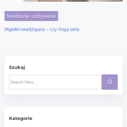
Nawilżanie i odżywianie
Mgiełki nawilżające – czy mają sens
Szukaj
S
e
a
r
c
h
Kategorie
H