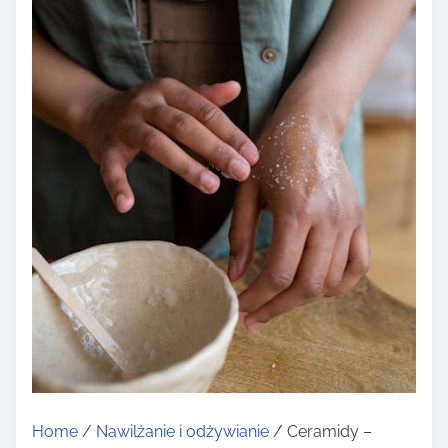
Home
/
Nawilżanie i odżywianie
/ Ceramidy –