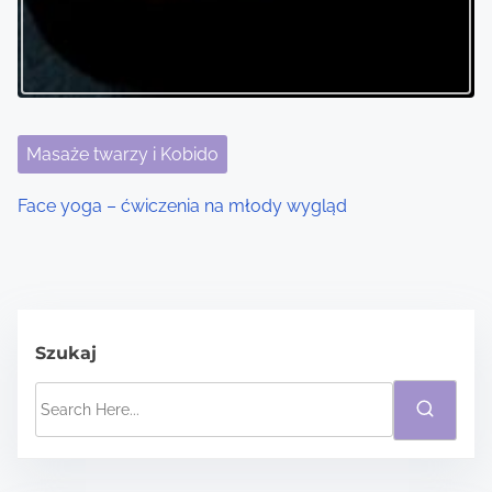
Masaże twarzy i Kobido
Face yoga – ćwiczenia na młody wygląd
Szukaj
S
e
a
r