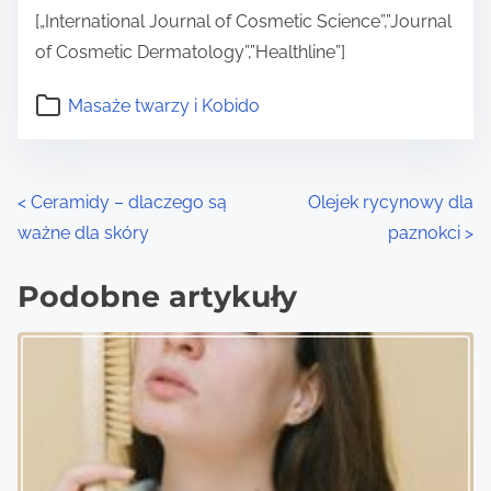
[„International Journal of Cosmetic Science”,”Journal
of Cosmetic Dermatology”,”Healthline”]
Masaże twarzy i Kobido
P
<
Ceramidy – dlaczego są
Olejek rycynowy dla
ważne dla skóry
paznokci
>
o
s
Podobne artykuły
t
s
n
a