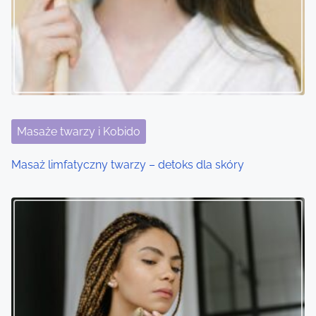
v
i
g
a
t
Masaże twarzy i Kobido
i
Masaż limfatyczny twarzy – detoks dla skóry
o
n