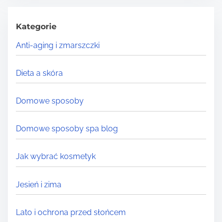
c
h
Kategorie
H
Anti-aging i zmarszczki
e
r
Dieta a skóra
e
.
Domowe sposoby
.
.
Domowe sposoby spa blog
Jak wybrać kosmetyk
Jesień i zima
Lato i ochrona przed słońcem