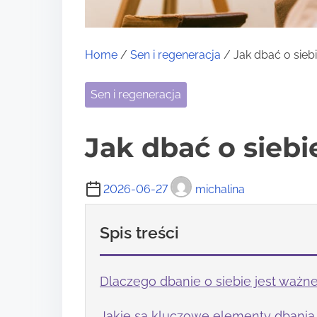
Home
/
Sen i regeneracja
/ Jak dbać o sie
Sen i regeneracja
Jak dbać o sieb
2026-06-27
michalina
Spis treści
Dlaczego dbanie o siebie jest waż
Jakie są kluczowe elementy dbania