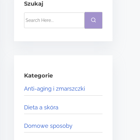
Szukaj
S
e
a
r
c
h
H
Kategorie
e
Anti-aging i zmarszczki
r
e
Dieta a skóra
.
.
Domowe sposoby
.