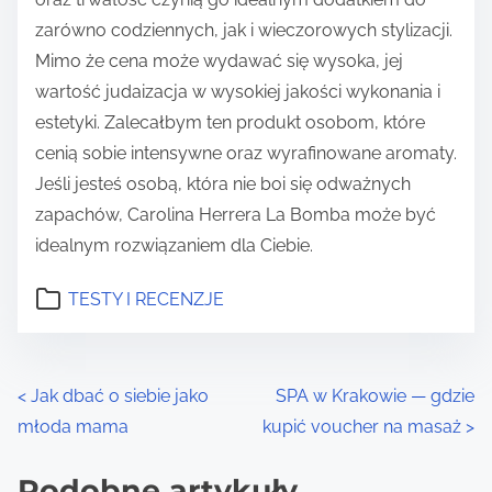
zarówno codziennych, jak i wieczorowych stylizacji.
Mimo że cena może wydawać się wysoka, jej
wartość judaizacja w wysokiej jakości wykonania i
estetyki. Zalecałbym ten produkt osobom, które
cenią sobie intensywne oraz wyrafinowane aromaty.
Jeśli jesteś osobą, która nie boi się odważnych
zapachów, Carolina Herrera La Bomba może być
idealnym rozwiązaniem dla Ciebie.
TESTY I RECENZJE
P
<
Jak dbać o siebie jako
SPA w Krakowie — gdzie
młoda mama
kupić voucher na masaż
>
o
s
Podobne artykuły