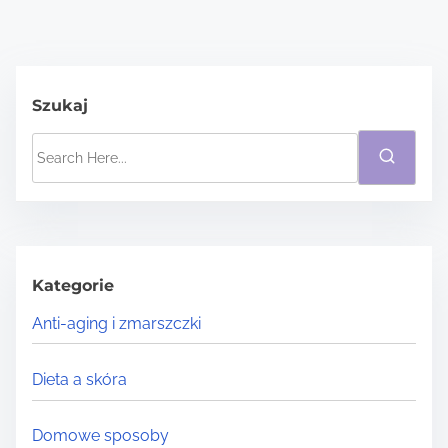
Szukaj
S
e
a
r
c
h
Kategorie
H
Anti-aging i zmarszczki
e
r
Dieta a skóra
e
.
Domowe sposoby