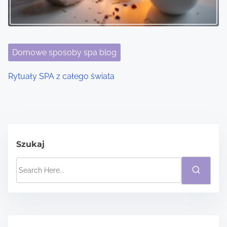
Domowe sposoby spa blog
Rytuały SPA z całego świata
Szukaj
S
e
a
r
c