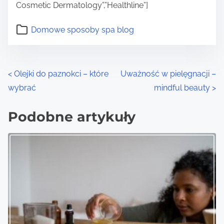
Cosmetic Dermatology”,”Healthline”]
Domowe sposoby spa blog
P
<
Olejki do paznokci – które
Uważność w pielęgnacji –
wybrać
mindful beauty
>
o
s
Podobne artykuły
t
s
n
a
v