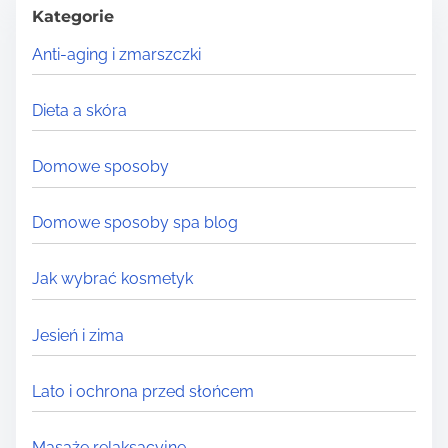
h
Kategorie
H
Anti-aging i zmarszczki
e
r
Dieta a skóra
e
.
Domowe sposoby
.
.
Domowe sposoby spa blog
Jak wybrać kosmetyk
Jesień i zima
Lato i ochrona przed słońcem
Masaże relaksacyjne