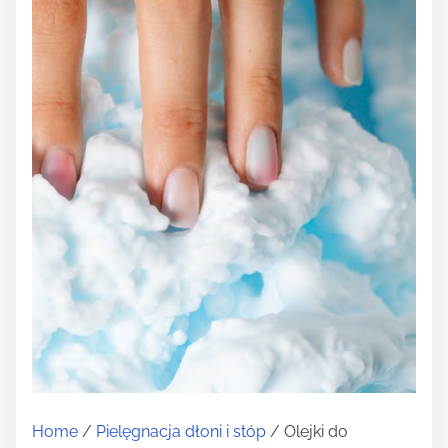
Home
/
Pielęgnacja dłoni i stóp
/ Olejki do