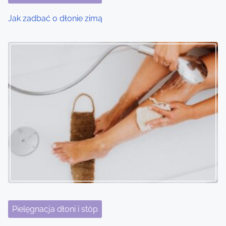
o
Jak zadbać o dłonie zimą
n
Pielęgnacja dłoni i stóp