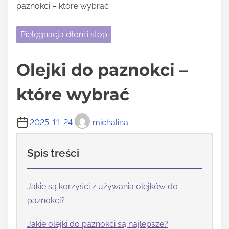
paznokci – które wybrać
Pielęgnacja dłoni i stóp
Olejki do paznokci –
które wybrać
2025-11-24
michalina
Spis treści
Jakie są korzyści z używania olejków do
paznokci?
Jakie olejki do paznokci są najlepsze?