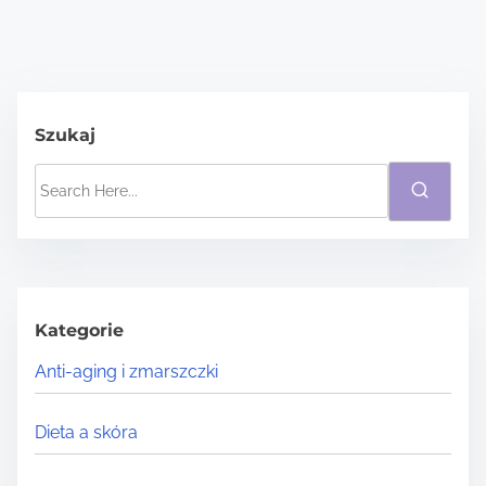
Szukaj
S
e
a
r
c
h
Kategorie
H
Anti-aging i zmarszczki
e
r
Dieta a skóra
e
.