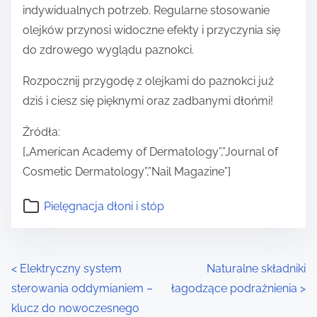
indywidualnych potrzeb. Regularne stosowanie
olejków przynosi widoczne efekty i przyczynia się
do zdrowego wyglądu paznokci.
Rozpocznij przygodę z olejkami do paznokci już
dziś i ciesz się pięknymi oraz zadbanymi dłońmi!
Źródła:
[„American Academy of Dermatology”,”Journal of
Cosmetic Dermatology”,”Nail Magazine”]
Pielęgnacja dłoni i stóp
P
<
Elektryczny system
Naturalne składniki
sterowania oddymianiem –
łagodzące podrażnienia
>
o
klucz do nowoczesnego