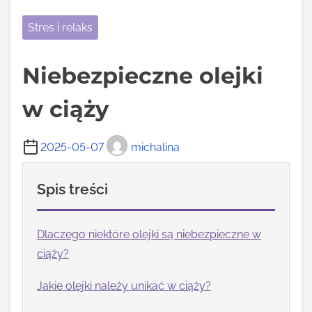
Stres i relaks
Niebezpieczne olejki
w ciąży
2025-05-07
michalina
Spis treści
Dlaczego niektóre olejki są niebezpieczne w
ciąży?
Jakie olejki należy unikać w ciąży?