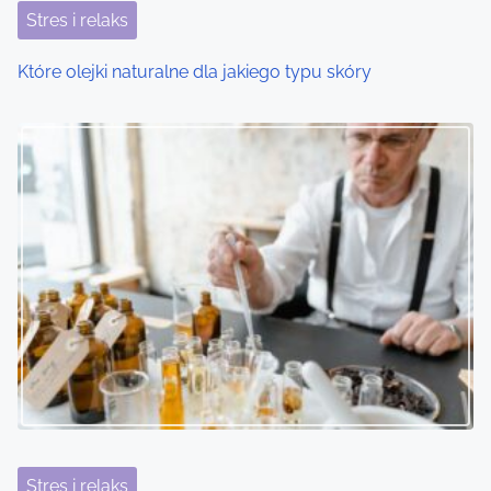
t
Stres i relaks
i
Które olejki naturalne dla jakiego typu skóry
o
n
Stres i relaks