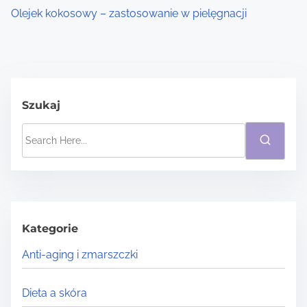
Olejek kokosowy – zastosowanie w pielęgnacji
Szukaj
S
e
a
r
c
h
Kategorie
H
Anti-aging i zmarszczki
e
r
Dieta a skóra
e