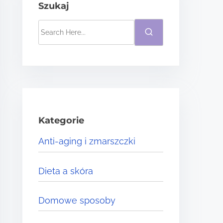
Szukaj
S
e
a
r
c
h
H
Kategorie
e
Anti-aging i zmarszczki
r
e
Dieta a skóra
.
.
Domowe sposoby
.