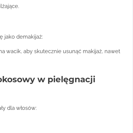
lżające.
ę jako demakijaż:
na wacik, aby skutecznie usunąć makijaż, nawet
okosowy w pielęgnacji
ły dla włosów: