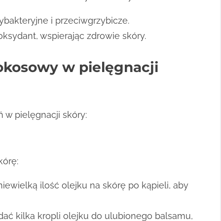
ybakteryjne i przeciwgrzybicze.
oksydant, wspierając zdrowie skóry.
okosowy w pielęgnacji
w pielęgnacji skóry:
kórę:
iewielką ilość olejku na skórę po kąpieli, aby
ć kilka kropli olejku do ulubionego balsamu,