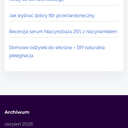
Jak wybrać dobry filtr przeciwsłoneczny
Recenzja serum Niacynobaza 25% z niacynamidem
Domowe odżywki do włosów – DIY naturalna
pielęgnacja
Archiwum
sierpień 2026