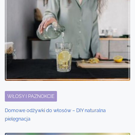
s
n
a
v
i
g
a
t
i
WŁOSY I PAZNOKCIE
o
Domowe odżywki do włosów – DIY naturalna
pielęgnacja
n