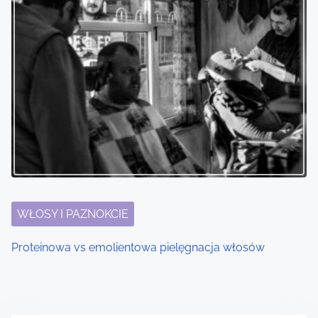
WŁOSY I PAZNOKCIE
Proteinowa vs emolientowa pielęgnacja włosów