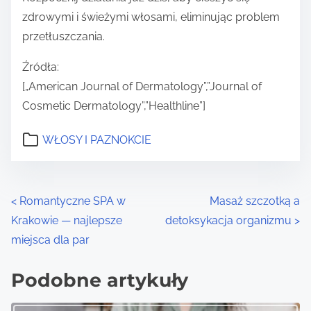
zdrowymi i świeżymi włosami, eliminując problem
przetłuszczania.
Źródła:
[„American Journal of Dermatology”,”Journal of
Cosmetic Dermatology”,”Healthline”]
WŁOSY I PAZNOKCIE
P
<
Romantyczne SPA w
Masaż szczotką a
Krakowie — najlepsze
detoksykacja organizmu
>
o
miejsca dla par
s
Podobne artykuły
t