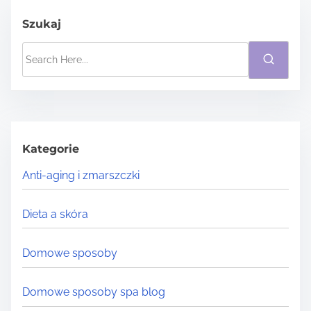
Szukaj
S
e
a
r
c
h
Kategorie
H
Anti-aging i zmarszczki
e
r
Dieta a skóra
e
.
Domowe sposoby
.
.
Domowe sposoby spa blog