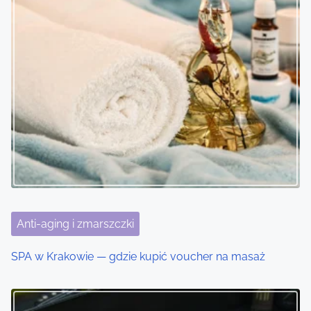
s
n
a
v
i
g
a
t
i
Anti-aging i zmarszczki
o
SPA w Krakowie — gdzie kupić voucher na masaż
n