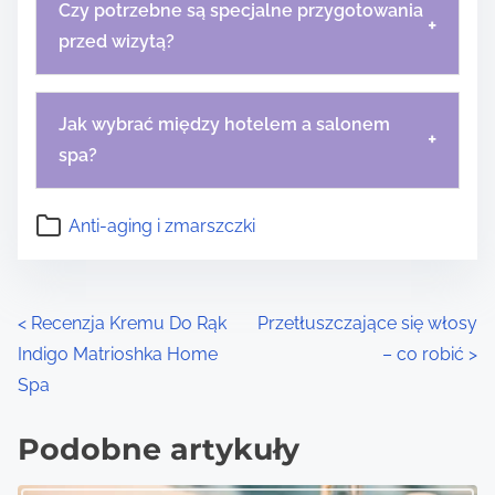
Czy potrzebne są specjalne przygotowania
+
przed wizytą?
Jak wybrać między hotelem a salonem
+
spa?
Anti-aging i zmarszczki
P
<
Recenzja Kremu Do Rąk
Przetłuszczające się włosy
Indigo Matrioshka Home
– co robić
>
o
Spa
s
Podobne artykuły
t