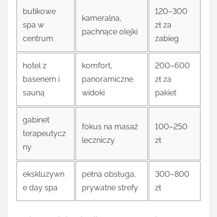
butikowe
120–300
kameralna,
spa w
zł za
pachnące olejki
centrum
zabieg
hotel z
komfort,
200–600
basenem i
panoramiczne
zł za
sauną
widoki
pakiet
gabinet
fokus na masaż
100–250
terapeutycz
leczniczy
zł
ny
ekskluzywn
pełna obsługa,
300–800
e day spa
prywatne strefy
zł