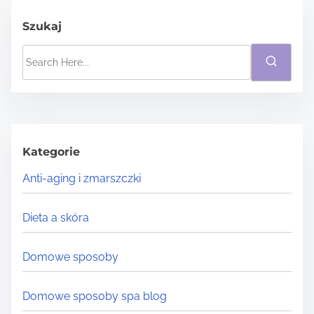
Szukaj
S
e
a
r
c
h
Kategorie
H
Anti-aging i zmarszczki
e
r
Dieta a skóra
e
.
Domowe sposoby
.
.
Domowe sposoby spa blog